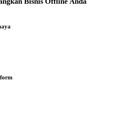
gkan Bisnis Offline Anda
haya
tform