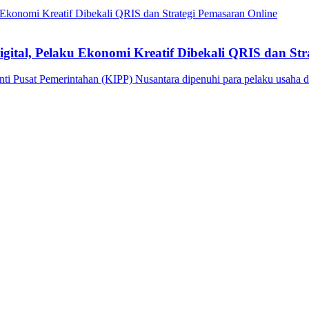
ital, Pelaku Ekonomi Kreatif Dibekali QRIS dan Str
nti Pusat Pemerintahan (KIPP) Nusantara dipenuhi para pelaku usaha 