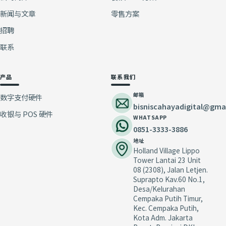
新闻与文章
零售方案
招聘
联系
产品
联系我们
邮箱
数字支付硬件
bisniscahayadigital@gma
收银与 POS 硬件
WHATSAPP
0851-3333-3886
地址
Holland Village Lippo
Tower Lantai 23 Unit
08 (2308), Jalan Letjen.
Suprapto Kav.60 No.1,
Desa/Kelurahan
Cempaka Putih Timur,
Kec. Cempaka Putih,
Kota Adm. Jakarta