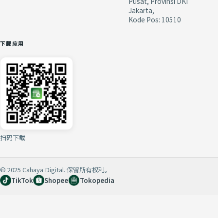
Pusat, Provinsi DKI
Jakarta,
Kode Pos: 10510
下载应用
扫码下载
© 2025 Cahaya Digital. 保留所有权利。
TikTok
Shopee
Tokopedia