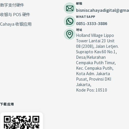
邮箱
数字支付硬件
bisniscahayadigital@gma
收银与 POS 硬件
WHATSAPP
0851-3333-3886
Cahaya 收银应用
地址
Holland Village Lippo
Tower Lantai 23 Unit
08 (2308), Jalan Letjen.
Suprapto Kav.60 No.1,
Desa/Kelurahan
Cempaka Putih Timur,
Kec. Cempaka Putih,
Kota Adm. Jakarta
Pusat, Provinsi DKI
Jakarta,
Kode Pos: 10510
下载应用